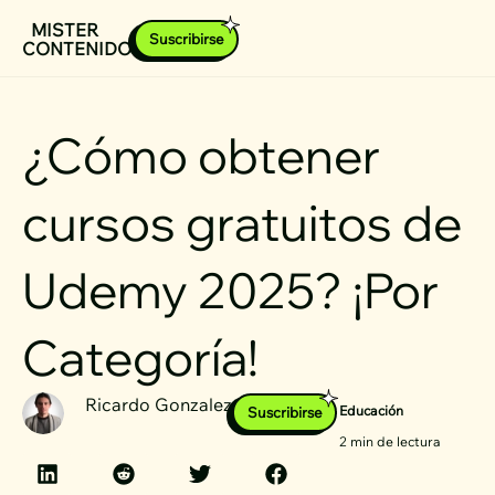
Ir
MISTER
Suscribirse
CONTENIDOS
al
contenido
¿Cómo obtener
cursos gratuitos de
Udemy 2025? ¡Por
Categoría!
Ricardo Gonzalez
Educación
Suscribirse
2 min de lectura