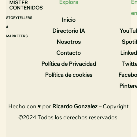
Explora
En
MISTER
CONTENIDOS
e
STORYTELLERS
Inicio
&
Directorio IA
YouTu
MARKETERS
Nosotros
Spoti
Contacto
Linked
Política de Privacidad
Twitt
Política de cookies
Faceb
Pinter
Hecho con ♥ por
Ricardo Gonzalez
– Copyright
©2024 Todos los derechos reservados.