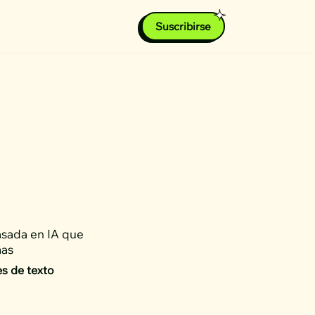
Suscribirse
asada en IA que
mas
s de texto