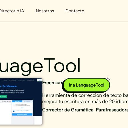
Directorio IA
Nosotros
Contacto
uageTool
Freemium
Ir a LanguageTool
Herramienta de corrección de texto b
mejora tu escritura en más de 20 idio
Corrector de Gramática
,
Parafraseadore