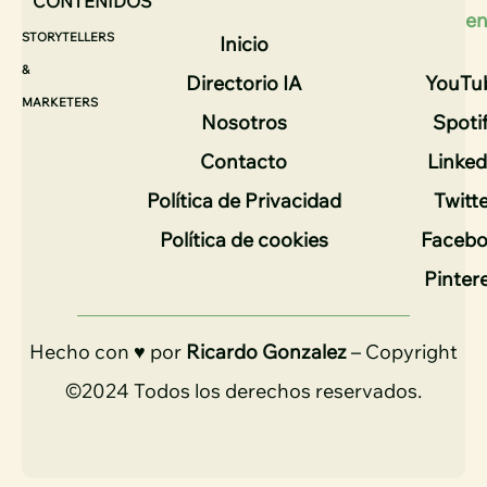
CONTENIDOS
e
STORYTELLERS
Inicio
&
Directorio IA
YouTu
MARKETERS
Nosotros
Spoti
Contacto
Linked
Política de Privacidad
Twitt
Política de cookies
Faceb
Pinter
Hecho con ♥ por
Ricardo Gonzalez
– Copyright
©2024 Todos los derechos reservados.