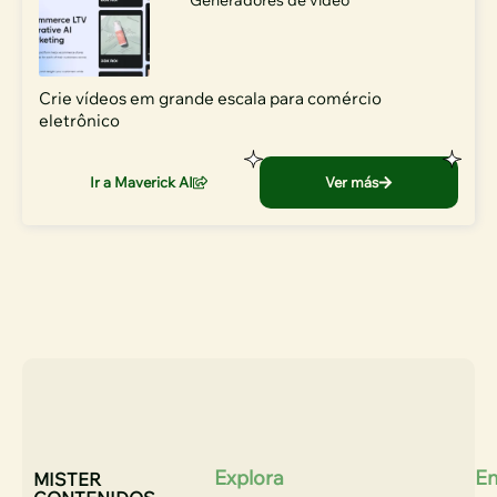
Crie vídeos em grande escala para comércio
eletrônico
Ir a Maverick AI
Ver más
Explora
En
MISTER