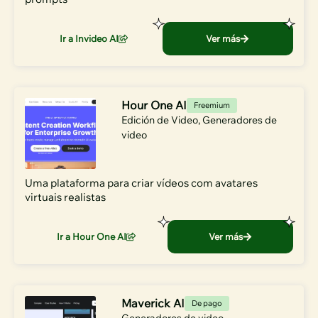
Ir a Invideo AI
Ver más
Hour One AI
Freemium
Edición de Video
,
Generadores de
video
Uma plataforma para criar vídeos com avatares
virtuais realistas
Ir a Hour One AI
Ver más
Maverick AI
De pago
Generadores de video