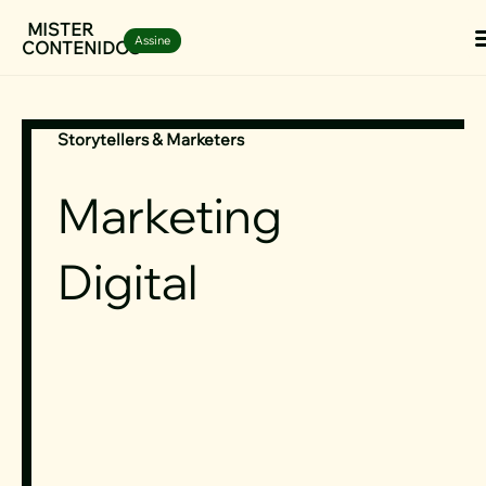
Ir
MISTER
Assine
CONTENIDOS
para
o
conteúdo
Storytellers & Marketers
Marketing
Digital