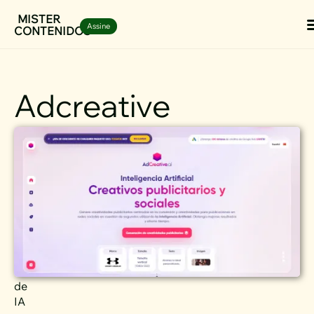
Ir
MISTER
Assine
CONTENIDOS
para
o
conteúdo
Adcreative
Teste
Adcreative
gratuito
Crie
Anúncios
Eficazes
com
AdCreative.ai,
a
Ferramenta
de
IA