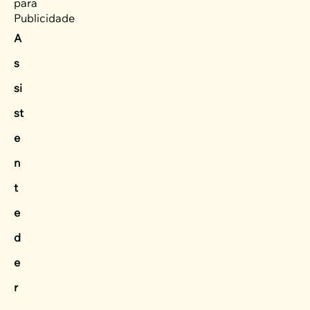
para
Publicidade
A
s
si
st
e
n
t
e
d
e
r