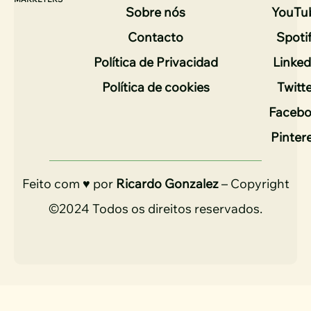
Sobre nós
YouTu
Contacto
Spoti
Política de Privacidad
Linked
Política de cookies
Twitt
Faceb
Pinter
Feito com ♥ por
Ricardo Gonzalez
– Copyright
©2024 Todos os direitos reservados.