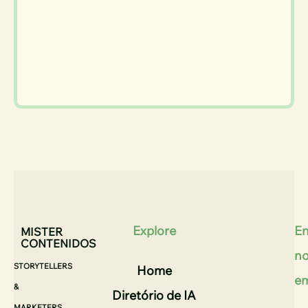
Explore
En
MISTER
CONTENIDOS
n
STORYTELLERS
Home
e
&
Diretório de IA
MARKETERS