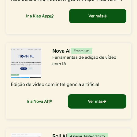
Ir a Klap App
Ver más
Nova AI
Freemium
Ferramentas de edição de vídeo
com IA
Edição de vídeo com inteligencia artificial
Ir a Nova AI
Ver más
Roll AI
A pagar
,
Teste gratuito