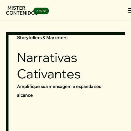
Ir
MISTER
Assine
CONTENIDOS
para
o
conteúdo
Storytellers & Marketers
Narrativas
Cativantes
Amplifique sua mensagem e expanda seu
alcance