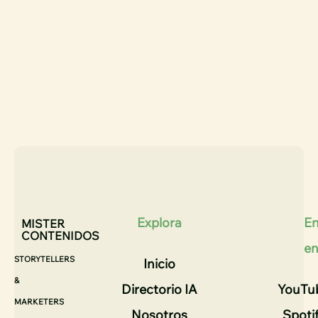
Explora
En
MISTER
CONTENIDOS
e
STORYTELLERS
Inicio
&
Directorio IA
YouTu
MARKETERS
Nosotros
Spoti