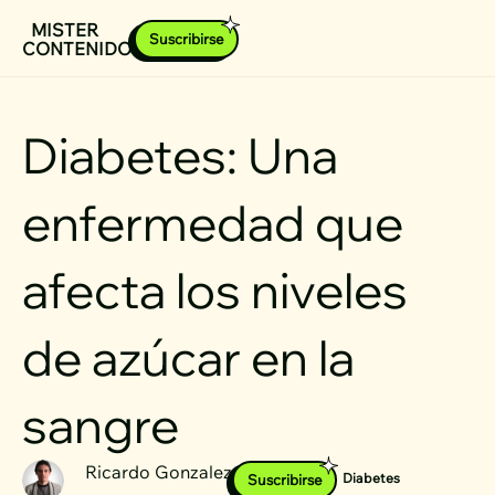
Ir
MISTER
Suscribirse
CONTENIDOS
al
contenido
Diabetes: Una
enfermedad que
afecta los niveles
de azúcar en la
sangre
Ricardo Gonzalez
Diabetes
Suscribirse