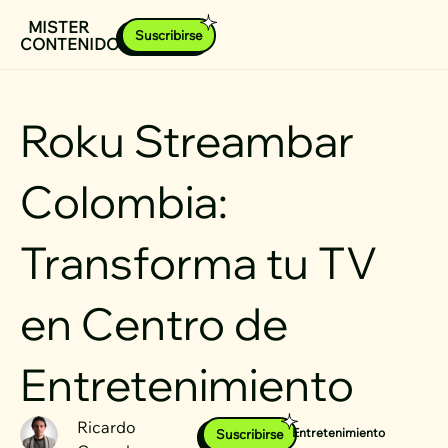
Ir
MISTER
Suscribirse
CONTENIDOS
al
contenido
Roku Streambar
Colombia:
Transforma tu TV
en Centro de
Entretenimiento
Ricardo
Entretenimiento
Suscribirse