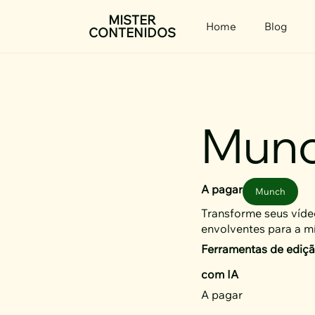
Ir
MISTER
Home
Blog
CONTENIDOS
para
o
conteúdo
Mun
A pagar
Munch
Transforme seus víde
envolventes para a mí
Ferramentas de ediçã
com IA
A pagar