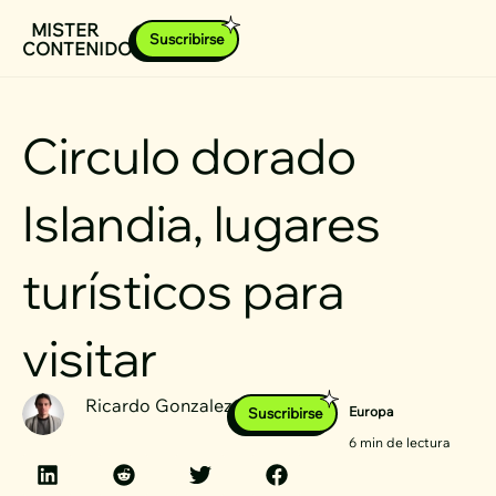
Ir
MISTER
Suscribirse
CONTENIDOS
al
contenido
Circulo dorado
Islandia, lugares
turísticos para
visitar
Ricardo Gonzalez
Europa
Suscribirse
6 min de lectura