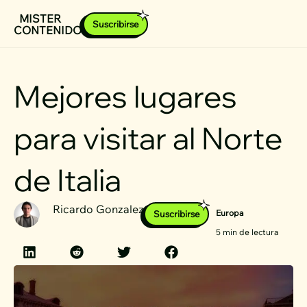
Ir
MISTER
Suscribirse
CONTENIDOS
al
contenido
Mejores lugares
para visitar al Norte
de Italia
Ricardo Gonzalez
Europa
Suscribirse
5 min de lectura