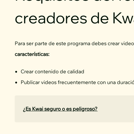
creadores de Kw
Para ser parte de este programa debes crear vide
características:
Crear contenido de calidad
Publicar videos frecuentemente con una duració
¿Es Kwai seguro o es peligroso?