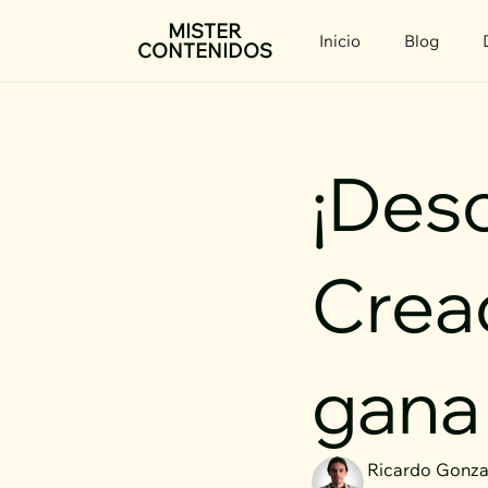
Ir
MISTER
Inicio
Blog
CONTENIDOS
al
contenido
¡Des
Crea
gana 
Ricardo Gonza