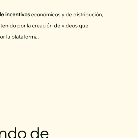
e incentivos
económicos y de distribución,
tenido por la creación de videos que
or la plataforma.
ondo de