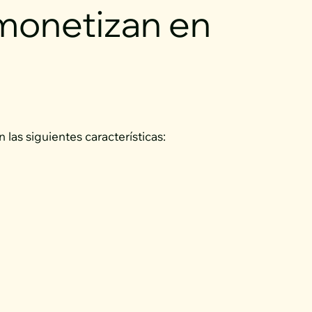
monetizan en
las siguientes características: