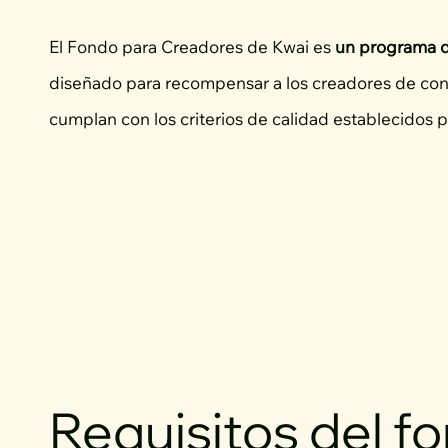
El Fondo para Creadores de Kwai es
un programa d
diseñado para recompensar a los creadores de con
cumplan con los criterios de calidad establecidos p
Requisitos del f