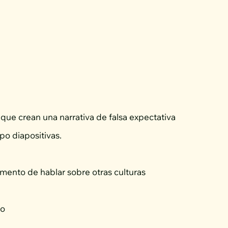
ue crean una narrativa de falsa expectativa
po diapositivas.
ento de hablar sobre otras culturas
io