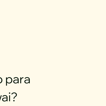
o para
ai?