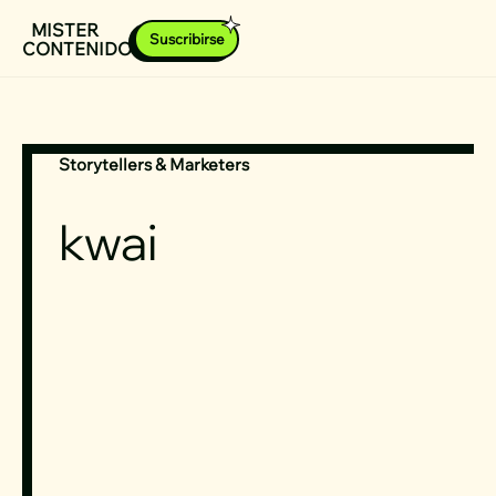
Ir
MISTER
Suscribirse
CONTENIDOS
al
contenido
Storytellers & Marketers
kwai