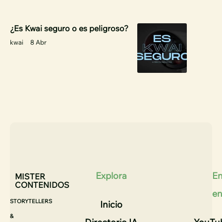
¿Es Kwai seguro o es peligroso?
kwai
8 Abr
Explora
En
MISTER
CONTENIDOS
e
STORYTELLERS
Inicio
&