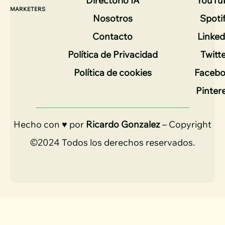
Directorio IA
YouTu
MARKETERS
Nosotros
Spoti
Contacto
Linked
Política de Privacidad
Twitt
Política de cookies
Faceb
Pinter
Hecho con ♥ por
Ricardo Gonzalez
– Copyright
©2024 Todos los derechos reservados.