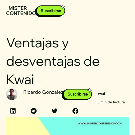
Ir
MISTER
Suscribirse
CONTENIDOS
al
contenido
Ventajas y
desventajas de
Kwai
Ricardo Gonzalez
kwai
Suscribirse
3 min de lectura