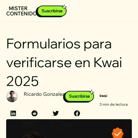
Ir
MISTER
Suscribirse
CONTENIDOS
al
contenido
Formularios para
verificarse en Kwai
2025
Ricardo Gonzalez
kwai
Suscribirse
3 min de lectura