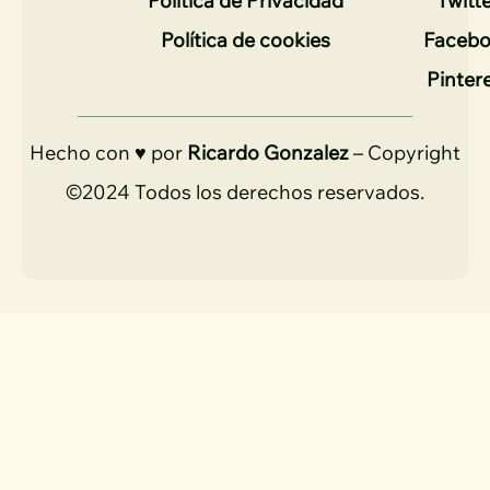
Política de Privacidad
Twitt
Política de cookies
Faceb
Pinter
Hecho con ♥ por
Ricardo Gonzalez
– Copyright
©2024 Todos los derechos reservados.