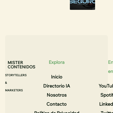
Explora
En
MISTER
CONTENIDOS
e
STORYTELLERS
Inicio
&
Directorio IA
YouTu
MARKETERS
Nosotros
Spoti
Contacto
Linked